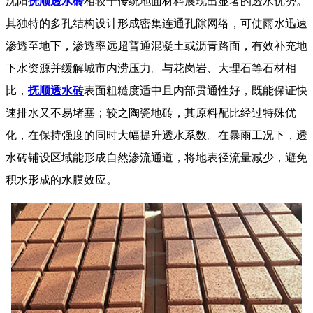
沈阳
抚顺透水砖
相较于传统地面材料展现出显著的透水优势。
其独特的多孔结构设计形成密集连通孔隙网络，可使雨水迅速
渗透至地下，渗透率远超普通混凝土或沥青路面，有效补充地
下水资源并缓解城市内涝压力。与花岗岩、大理石等石材相
比，
抚顺透水砖
表面粗糙度适中且内部贯通性好，既能保证快
速排水又不易堵塞；较之陶瓷地砖，其原料配比经过特殊优
化，在保持强度的同时大幅提升透水系数。在暴雨工况下，透
水砖铺设区域能形成自然渗流通道，将地表径流量减少，避免
积水形成的水膜效应。