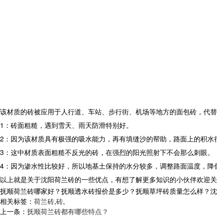
该材质的砖被应用于人行道、车站、步行街、机场等地方的面包砖，代替
1：砖面粗糙，遇到雪天、雨天防滑特别好。
2：因为该材质具有极强的吸水能力，再有填缝沙的帮助，路面上的积水
3：这中材质表面粗糙不反光的砖，在强烈的阳光照射下不会那么刺眼。
4：因为渗水性比较好，所以地基土保持的水分较多，调整路面温度，降
以上就是关于沈阳荷兰砖的一些优点，有想了解更多知识的小伙伴欢迎关
抚顺荷兰砖哪家好？抚顺透水砖报价是多少？抚顺草坪砖质量怎么样？沈阳市白
相关标签：
荷兰砖
,
砖
,
上一条：
抚顺荷兰砖都有哪些特点？