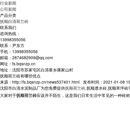
行业新闻
公司新闻
产品分类
抚顺白清荷兰砖
联系我们
咨询热线：
13998355056
联系：尹东方
手机：13998355056
邮箱：2874682909@qq.com
网址：fs.bqsnzp.cn
地址：沈阳市苏家屯区白清寨乡康家山村
抚顺荷兰砖有哪些优点
来源：http://fs.bqsnzp.cn/news537401.html 发布时间：2021-01-08 19
沈阳市白清水泥制品厂为您免费提供
抚顺荷兰砖
,抚顺透水砖,抚顺草坪
大家对于
抚顺荷兰砖
应该并不陌生，这是我们日常生活中常见的一种砖材