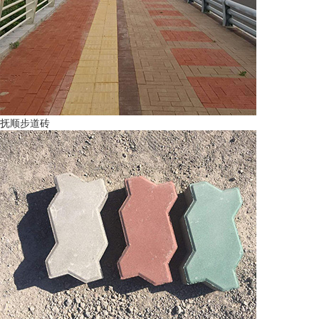
抚顺步道砖